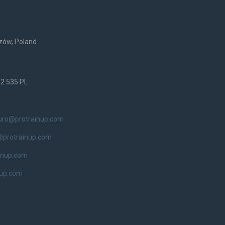
rzów, Poland
52 535 PL
uro@protrainup.com
@protrainup.com
inup.com
nup.com