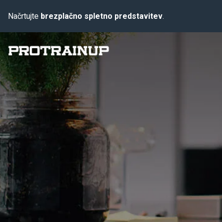
Načrtujte
brezplačno spletno predstavitev
.