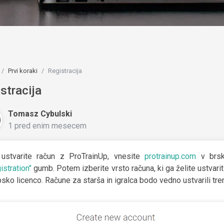
Prvi koraki
Registracija
stracija
Tomasz Cybulski
1 pred enim mesecem
ustvarite račun z ProTrainUp, vnesite
protrainup.com
v brska
istration"
gumb. Potem izberite vrsto računa, ki ga želite ustvariti.
bsko licenco. Račune za starša in igralca bodo vedno ustvarili trener