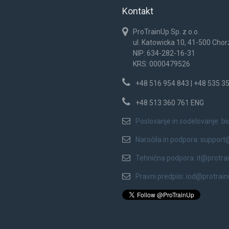
Kontakt
ProTrainUp Sp. z o.o.
ul. Katowicka 10, 41-500 Cho
NIP: 634-282-16-31
KRS: 0000479526
+48 516 954 843 | +48 535 3
+48 513 360 761 ENG
Poslovanje in sodelovanje:
bi
Naročila in podpora:
support
Tehnična podpora:
it@protra
Pravni predpisi:
iod@protrai