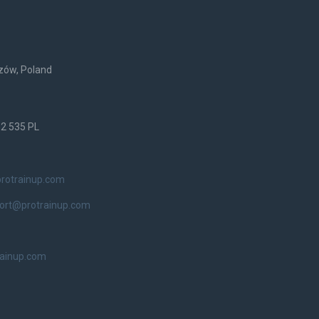
rzów, Poland
52 535 PL
rotrainup.com
ort@protrainup.com
rainup.com