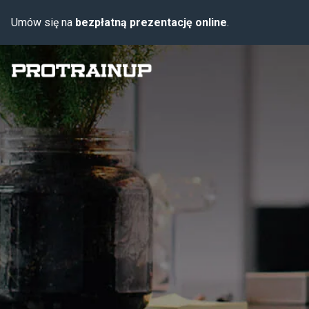
Umów się na
bezpłatną prezentację online
.