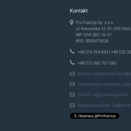
Kontakt
ProTrainUp Sp. z o.o.
ul. Katowicka 10, 41-500 Cho
NIP: 634-282-16-31
KRS: 0000479526
+48 516 954 843 | +48 535 3
+48 513 360 761 ENG
Biznes i współpraca:
biuro@p
Zamówienia i wsparcie:
supp
Dział IT:
it@protrainup.com
Regulacje prawne:
iod@prot