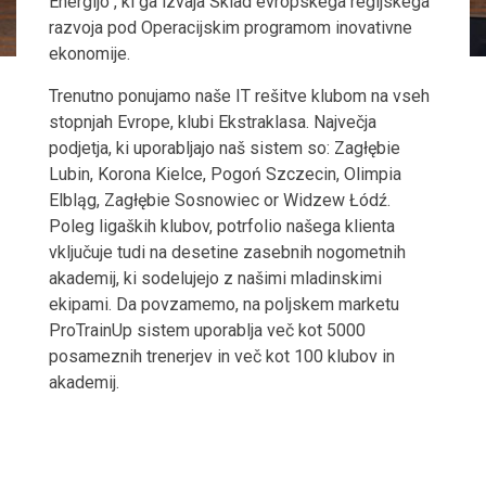
Energijo", ki ga izvaja Sklad evropskega regijskega
razvoja pod Operacijskim programom inovativne
ekonomije.
Trenutno ponujamo naše IT rešitve klubom na vseh
stopnjah Evrope, klubi Ekstraklasa. Največja
podjetja, ki uporabljajo naš sistem so: Zagłębie
Lubin, Korona Kielce, Pogoń Szczecin, Olimpia
Elbląg, Zagłębie Sosnowiec or Widzew Łódź.
Poleg ligaških klubov, potrfolio našega klienta
vključuje tudi na desetine zasebnih nogometnih
akademij, ki sodelujejo z našimi mladinskimi
ekipami. Da povzamemo, na poljskem marketu
ProTrainUp sistem uporablja več kot 5000
posameznih trenerjev in več kot 100 klubov in
akademij.