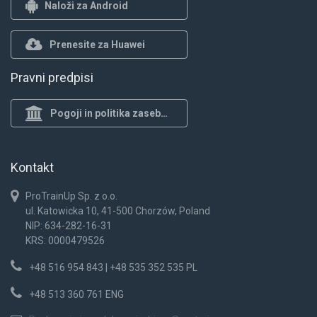
Naloži za Android
Prenesite za Huawei
Pravni predpisi
Pogoji in politika zasebnosti
Kontakt
ProTrainUp Sp. z o.o.
ul. Katowicka 10, 41-500 Chorzów, Poland
NIP: 634-282-16-31
KRS: 0000479526
+48 516 954 843 | +48 535 352 535 PL
+48 513 360 761 ENG