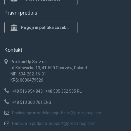
Pravni predpisi
Pogoji in politika zasebnosti
Kontakt
ProTrainUp Sp. z o.o.
ul. Katowicka 10, 41-500 Chorzów, Poland
NIP: 634-282-16-31
KRS: 0000479526
+48 516 954 843 | +48 535 352 535 PL
+48 513 360 761 ENG
Poslovanje in sodelovanje:
biuro@protrainup.com
Naročila in podpora:
support@protrainup.com