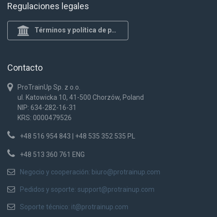
Regulaciones legales
Términos y política de privacidad
Contacto
ProTrainUp Sp. z o.o.
ul. Katowicka 10, 41-500 Chorzów, Poland
NIP: 634-282-16-31
KRS: 0000479526
+48 516 954 843 | +48 535 352 535 PL
+48 513 360 761 ENG
Negocio y cooperación:
biuro@protrainup.com
Pedidos y soporte:
support@protrainup.com
Soporte técnico:
it@protrainup.com