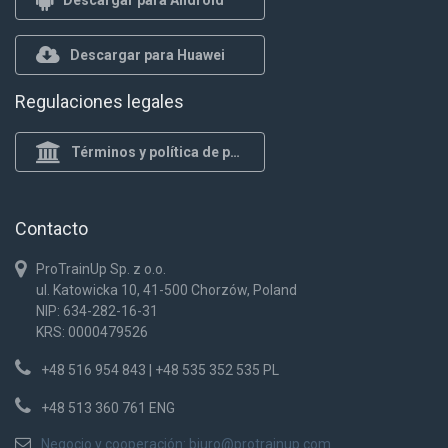
Descargar para Huawei
Regulaciones legales
Términos y política de privacidad
Contacto
ProTrainUp Sp. z o.o.
ul. Katowicka 10, 41-500 Chorzów, Poland
NIP: 634-282-16-31
KRS: 0000479526
+48 516 954 843 | +48 535 352 535 PL
+48 513 360 761 ENG
Negocio y cooperación:
biuro@protrainup.com