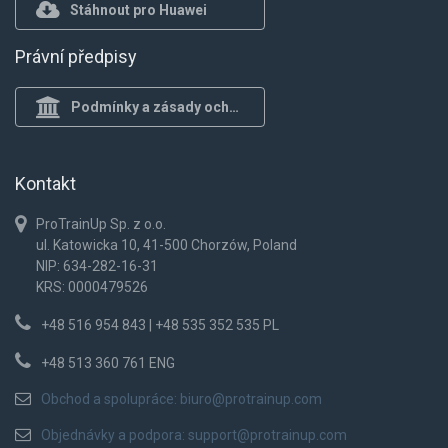
Stáhnout pro Huawei
Právní předpisy
Podmínky a zásady ochrany osob.
Kontakt
ProTrainUp Sp. z o.o.
ul. Katowicka 10, 41-500 Chorzów, Poland
NIP: 634-282-16-31
KRS: 0000479526
+48 516 954 843 | +48 535 352 535 PL
+48 513 360 761 ENG
Obchod a spolupráce:
biuro@protrainup.com
Objednávky a podpora:
support@protrainup.com