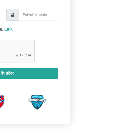
i.
Link
řit účet