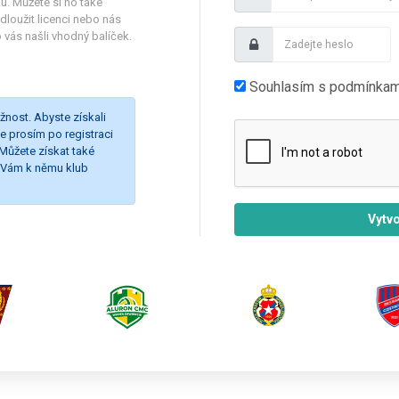
ku. Můžete si ho také
loužit licenci nebo nás
vás našli vhodný balíček.
Souhlasím s podmínkam
žnost. Abyste získali
te prosím po registraci
Můžete získat také
d Vám k němu klub
Vytvo