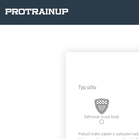
Typ účtu
Šéftrenér (nový klub)
Pokud máte zájem o zařazení na