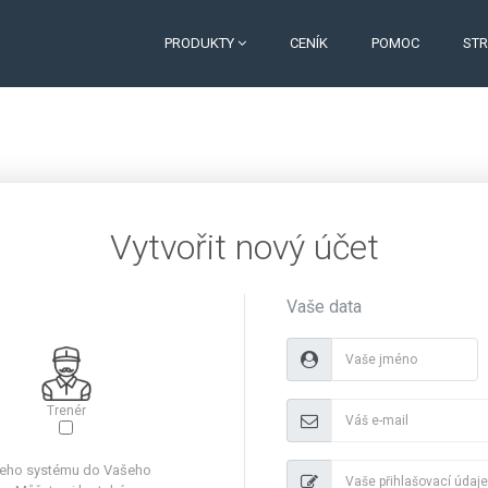
PRODUKTY
CENÍK
POMOC
ST
Vytvořit nový účet
Vaše data
Trenér
šeho systému do Vašeho