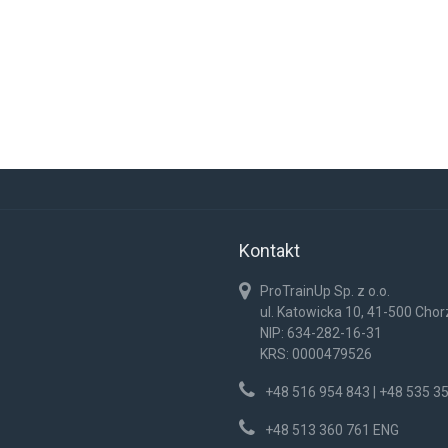
Kontakt
ProTrainUp Sp. z o.o.
ul. Katowicka 10, 41-500 Cho
NIP: 634-282-16-31
KRS: 0000479526
+48 516 954 843 | +48 535 3
+48 513 360 761 ENG