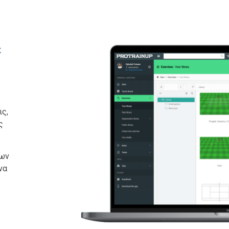
ε
ις,
ς
εων
να