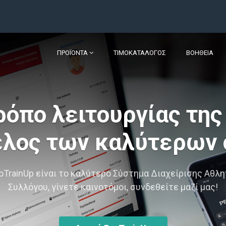
ΠΡΟΪΌΝΤΑ
ΤΙΜΟΚΑΤΆΛΟΓΟΣ
ΒΟΉΘΕΙΑ
ρόπο λειτουργίας της
μέλος των καλύτερων
oTrainUp είναι το καλύτερο Σύστημα Διαχείρισης Αθλ
Συλλόγου, γίνετε καινοτόμοι, συνδεθείτε μαζί μας!