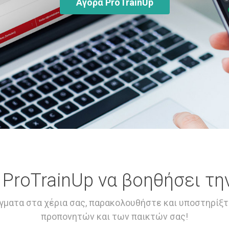
Αγορά ProTrainUp
ProTrainUp να βοηθήσει τη
γματα στα χέρια σας, παρακολουθήστε και υποστηρίξτ
προπονητών και των παικτών σας!