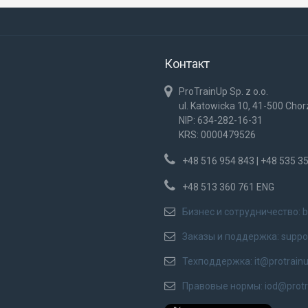
Контакт
ProTrainUp Sp. z o.o.
ul. Katowicka 10, 41-500 Cho
NIP: 634-282-16-31
KRS: 0000479526
+48 516 954 843 | +48 535 3
+48 513 360 761 ENG
Бизнес и сотрудничество:
b
Заказы и поддержка:
suppo
Техподдержка:
it@protrain
Правовые нормы:
iod@prot