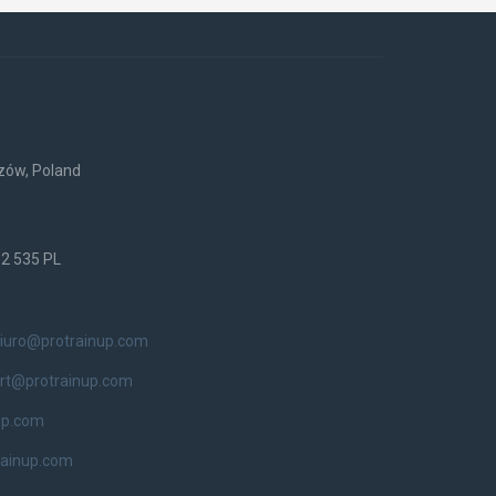
rzów, Poland
52 535 PL
iuro@protrainup.com
rt@protrainup.com
up.com
rainup.com