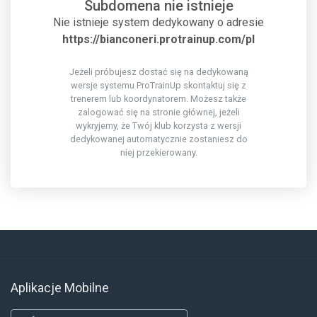
Subdomena nie istnieje
Nie istnieje system dedykowany o adresie
https://bianconeri.protrainup.com/pl
Jeżeli próbujesz dostać się na dedykowaną
wersje systemu ProTrainUp skontaktuj się z
trenerem lub koordynatorem. Możesz także
zalogować się na stronie głównej, jeżeli
wykryjemy, że Twój klub korzysta z wersji
dedykowanej automatycznie zostaniesz do
niej przekierowany.
Aplikacje Mobilne