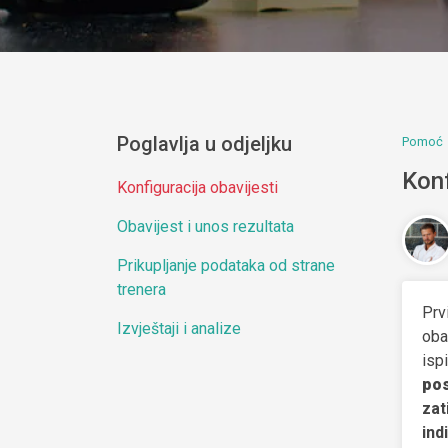
Poglavlja u odjeljku
Pomoć
Konf
Konfiguracija obavijesti
Obavijest i unos rezultata
Prikupljanje podataka od strane
trenera
Prv
Izvještaji i analize
oba
isp
pos
zat
ind