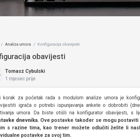
Analiza umora
Konfiguracija obavijesti
iguracija obavijesti
Tomasz Cybulski
1 mjesec prije
i korak za početak rada s modulom analize umora je konfigur
vijestiti igrača o potrebi ispunjavanja ankete o dobrobiti (dn
itivanja umora. Da biste otišli na konfigurator obavijesti, s 
tavke dnevnika
. Ove postavke također se mogu postaviti g
im s razine tima, kao trener možete odlučiti želite li nasli
ividualne postavke za svoj tim.