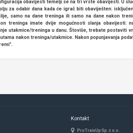
figuracija obavijesti temelji se na tri vrste obavijesti. U s
olju za odabir dana kada će igrač biti obaviješten: isklju
lije, samo na dane treninga ili samo na dane nakon tren
on treninga imate dvije mogućnosti slanja obavijesti: 
nje utakmice/treninga u danu. Štoviše, trebate postaviti vr
utama nakon treninga/utakmice. Nakon popunjavanja podatak
remi".
Kontakt
ProTrainUp Sp. z o.o.