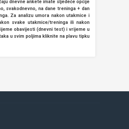
lučaju dnevne ankete imate sljedeće opcije
čeno, svakodnevno, na dane treninga + dan
inga. Za analizu umora nakon utakmice i
nakon svake utakmice/treninga ili nakon
ijeme obavijesti (dnevni test) i vrijeme u
a u svim poljima kliknite na plavu tipku