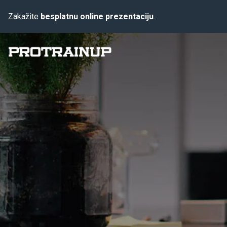
Zakažite
besplatnu online prezentaciju
.