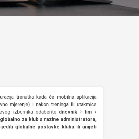
acija trenutka kada će mobilna aplikacija
evno mjerenje) i nakon treninga ili utakmice
lijevog izbornika odaberite
dnevnik
tim
lobalno za klub s razine administratora,
jediti globalne postavke kluba ili unijeti