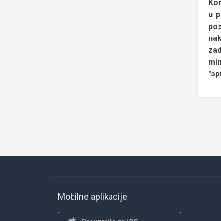
Kon
u p
pos
nak
zad
min
"sp
Mobilne aplikacije