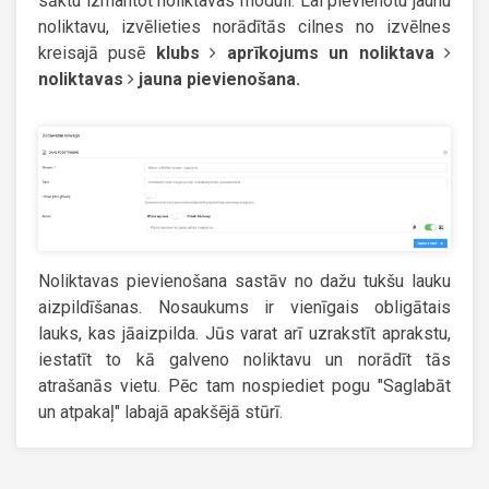
sāktu izmantot noliktavas moduli. Lai pievienotu jaunu
noliktavu, izvēlieties norādītās cilnes no izvēlnes
kreisajā pusē
klubs
aprīkojums un noliktava
noliktavas
jauna pievienošana.
Noliktavas pievienošana sastāv no dažu tukšu lauku
aizpildīšanas. Nosaukums ir vienīgais obligātais
lauks, kas jāaizpilda. Jūs varat arī uzrakstīt aprakstu,
iestatīt to kā galveno noliktavu un norādīt tās
atrašanās vietu. Pēc tam nospiediet pogu "Saglabāt
un atpakaļ" labajā apakšējā stūrī.