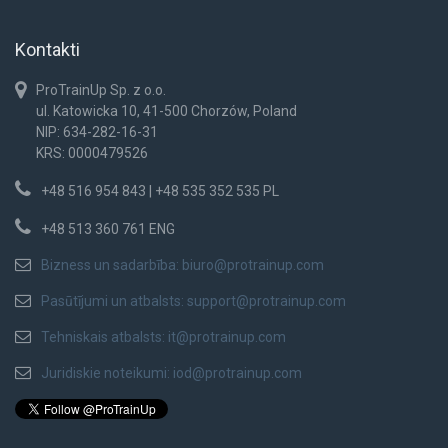
Kontakti
ProTrainUp Sp. z o.o.
ul. Katowicka 10, 41-500 Chorzów, Poland
NIP: 634-282-16-31
KRS: 0000479526
+48 516 954 843 | +48 535 352 535 PL
+48 513 360 761 ENG
Bizness un sadarbība:
biuro@protrainup.com
Pasūtījumi un atbalsts:
support@protrainup.com
Tehniskais atbalsts:
it@protrainup.com
Juridiskie noteikumi:
iod@protrainup.com