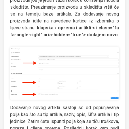
proizvoda još je jedan važan korak u korištenju modula
skladišta. Preuzimanje proizvoda u skladišta vršit će
se na temelju baze artikala. Za dodavanje novog
proizvoda idite na navedene kartice iz izbornika s
lijeve strane:
klupska
oprema i artikli < i class="fa
fa-angle-right" aria-hidden="true"> dodajem novo.
Dodavanje novog artikla sastoji se od popunjavanja
polja kao što su tip artikla, naziv, opis, šifra artikla i tip
jedinice. Zatim ćete ispuniti polja koja se tiču troškova,
poreza i cijena opreme. Posljednji korak vam nudi