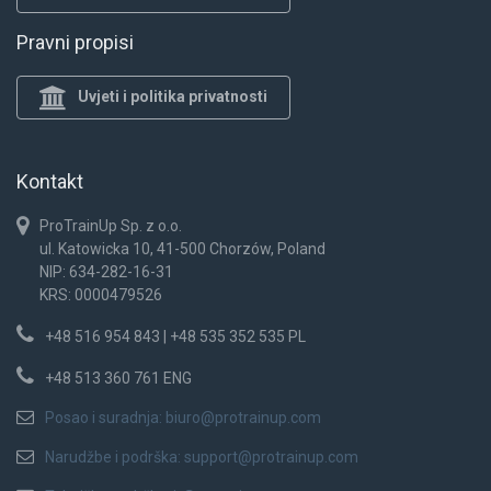
Pravni propisi
Uvjeti i politika privatnosti
Kontakt
ProTrainUp Sp. z o.o.
ul. Katowicka 10, 41-500 Chorzów, Poland
NIP: 634-282-16-31
KRS: 0000479526
+48 516 954 843 | +48 535 352 535 PL
+48 513 360 761 ENG
Posao i suradnja:
biuro@protrainup.com
Narudžbe i podrška:
support@protrainup.com