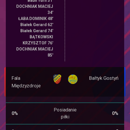
Babii Yurii 31'
DOCHNIAK MACIEJ
34'
ŁABA DOMINIK 48'
Białek Gerard 62'
Białek Gerard 74'
BĄTKOWSKI
KRZYSZTOF 76'
DOCHNIAK MACIEJ
85'
Fala
Bałtyk Gostyń
Międzyzdroje
Posiadanie
0%
0%
piłki