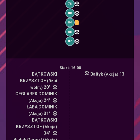
76
80
84
85
87
Start: 16:00
BĄTKOWSKI
Bałtyk
13'
(Akcja)
KRZYSZTOF
(Rzut
20'
wolny)
CEGLAREK DOMINIK
24'
(Akcja)
ŁABA DOMINIK
31'
(Akcja)
BĄTKOWSKI
KRZYSZTOF
(Akcja)
34'
Białek Gerard
(Akcja)