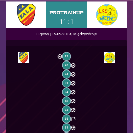
11 : 1
Ligowy | 15-09-2019 | Międzyzdroje
13
20
24
31
34
48
62
65
74