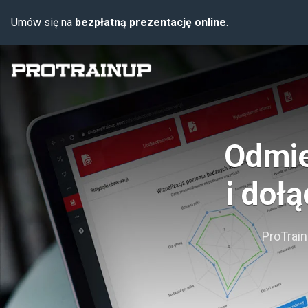
Umów się na
bezpłatną prezentację online
.
Odmie
i doł
ProTrai