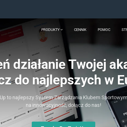
PRODUKTY
CENNIK
POMOC
ST
ń działanie Twojej ak
ącz do najlepszych w E
nUp to najlepszy System Zarządzania Klubem Sportowym
na innowacyjność, dołącz do nas!