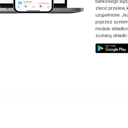
bankowego będz
zlecić przelew,
uzupełnione. Je
poprzez system
module składko
zostaną składki