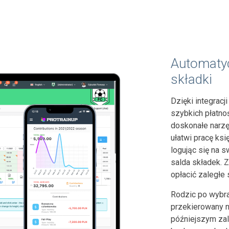
Automatyc
składki
Dzięki integrac
szybkich płatno
doskonałe narzę
ułatwi pracę ks
logując się na s
salda składek. 
opłacić zaległe 
Rodzic po wybra
przekierowany n
późniejszym zal