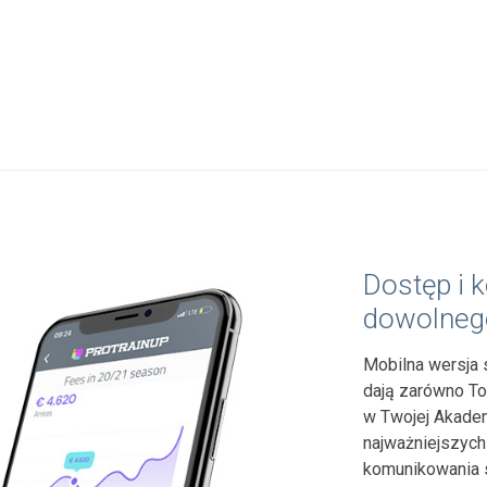
Dostęp i k
dowolnego
Mobilna wersja 
dają zarówno To
w Twojej Akadem
najważniejszych
komunikowania s