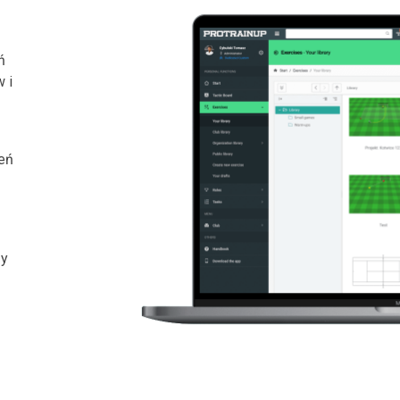
ń
 i
eń
zy