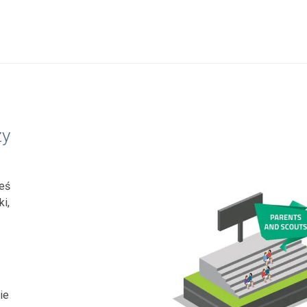
zy
teś
i,
ie