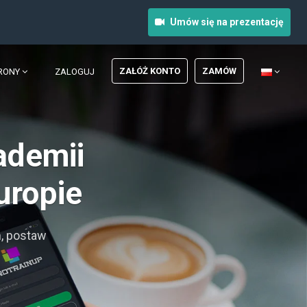
Umów się na prezentację
ZAŁÓŻ KONTO
ZAMÓW
RONY
ZALOGUJ
ademii
uropie
, postaw