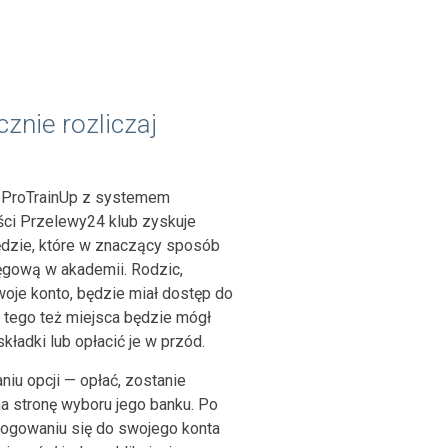
znie rozliczaj
ji ProTrainUp z systemem
ści Przelewy24 klub zyskuje
dzie, które w znaczący sposób
ięgową w akademii. Rodzic,
woje konto, będzie miał dostęp do
Z tego też miejsca będzie mógł
składki lub opłacić je w przód.
niu opcji — opłać, zostanie
a stronę wyboru jego banku. Po
ogowaniu się do swojego konta