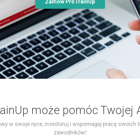
Zamów ProTrainUp
rainUp może pomóc Twojej 
wy w swoje ręce, monitoruj i wspomagaj pracę swoich t
zawodników!