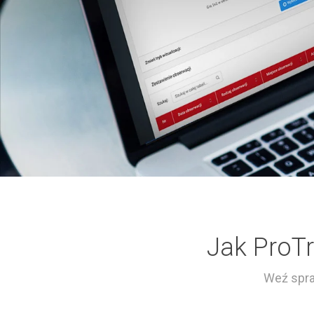
Jak ProT
Weź spra