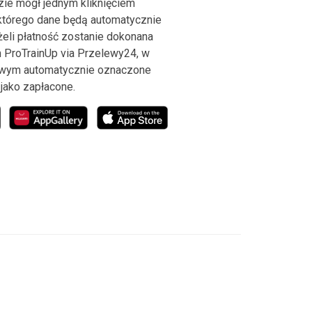
ie mógł jednym kliknięciem
 którego dane będą automatycznie
żeli płatność zostanie dokonana
 ProTrainUp via Przelewy24, w
wym automatycznie oznaczone
 jako zapłacone.